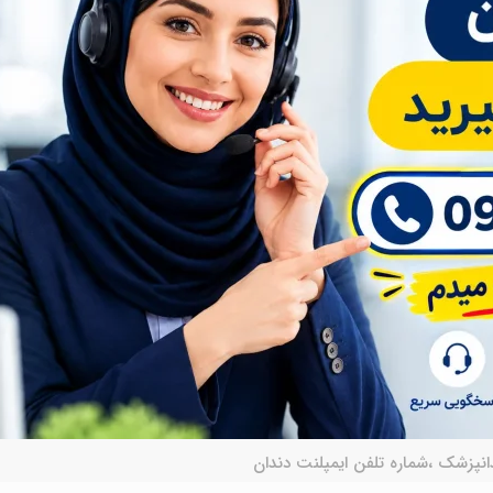
انپزشک ،شماره تلفن ایمپلنت دندان