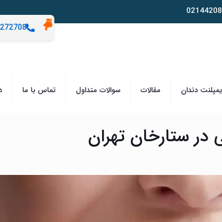
02144208
272708
مپلنت دندان
مقالات
سوالات متداول
تماس با ما
د
 در ستارخان تهران