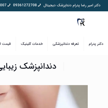
دکتر امیر رضا پدرام دنداپزشک دیجیتال
09361272708
007
دکتر پدرام
تعرفه دندانپزشکی
خدمات کلینیک
قیمت ای
دندانپزشک زیبایی