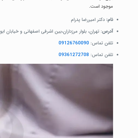
موجود است.
نام:
دکتر امیررضا پدرام
آدرس
: تهران، بلوار مرزداران،بین اشرفی اصفهانی و خیابان ابوالفضل،پل
تلفن تماس:
09126760090
تلفن تماس:
09361272708