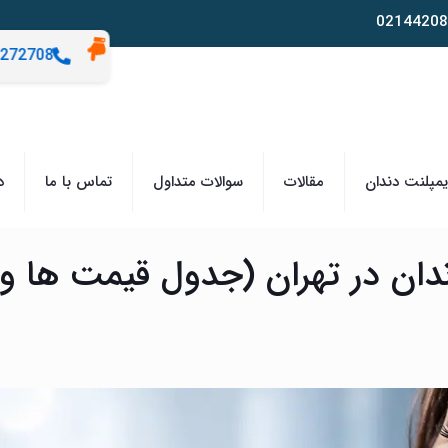
02144208
272708
مپلنت دندان
مقالات
سوالات متداول
تماس با ما
د
ان در تهران (جدول قیمت‌ ها و