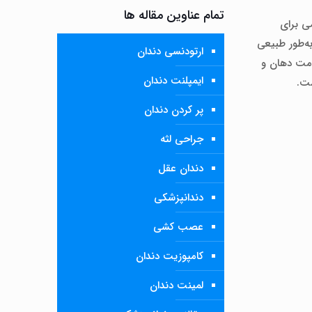
تمام عناوین مقاله ها
می برای
به‌طور طبیعی
ارتودنسی دندان
لامت دهان و
ایمپلنت دندان
ست.
پر کردن دندان
جراحی لثه
دندان عقل
دندانپزشکی
عصب کشی
کامپوزیت دندان
لمینت دندان