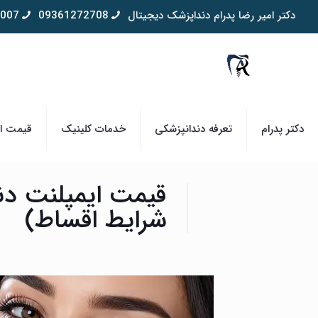
دکتر امیر رضا پدرام دنداپزشک دیجیتال
09361272708
007
دکتر پدرام
تعرفه دندانپزشکی
خدمات کلینیک
قیمت ای
قیمت ایمپلنت دند
شرایط اقساط)