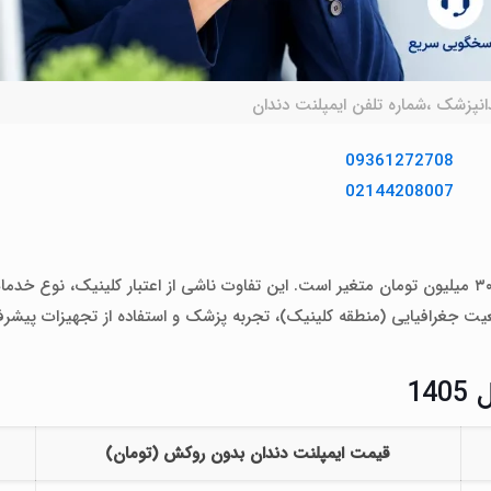
انپزشک ،شماره تلفن ایمپلنت دندان
09361272708
02144208007
قیمت ایمپلنت دندان در کلینیک‌های تهران معمولاً بین ۱۵ تا ۳۰ میلیون تومان متغیر است. این تفاوت ناشی از اعتبار کلینیک
عیت جغرافیایی (منطقه کلینیک)، تجربه پزشک و استفاده از تجهیزات پیشر
14
قیمت ایمپلنت دندان بدون روکش (تومان)