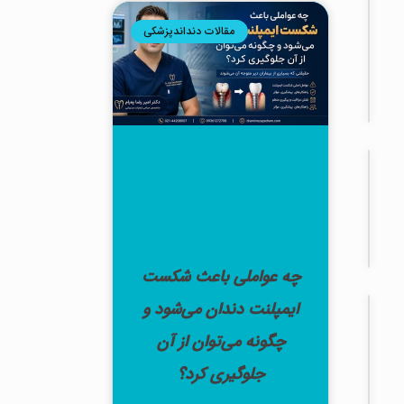
قیمت‌
ها
مقالات دنداندپزشکی
و
شرایط
اقساط)
لمینت
دندان
لمینت
دندان
چیست؟
چه عواملی باعث شکست
ایمپلنت دندان می‌شود و
پر
کردن
دندان
چگونه می‌توان از آن
اینله
و
جلوگیری کرد؟
آنله