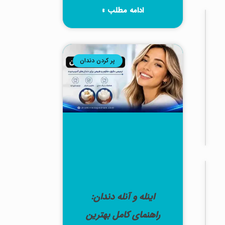
ادامه مطلب »
دندان
عقل
بهترین
آنتی
پر کردن دندان
بیوتیک
بعد
از
کشیدن
دندان
عقل
دندان
عقل
درد
اینله و آنله دندان:
جراحی
راهنمای کامل بهترین
دندان