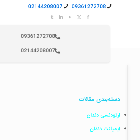
02144208007
09361272708
09361272708
02144208007
مقالات
دنداندپزشکی
چه
عواملی
دسته‌بندی مقالات
باعث
شکست
ارتودنسی دندان
ایمپلنت
دندان
ایمپلنت دندان
می‌شود