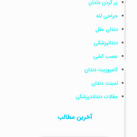
پر کردن دندان
و
چگونه
جراحی لثه
می‌توان
دندان عقل
از
آن
دندانپزشکی
جلوگیری
کرد؟
عصب کشی
کامپوزیت دندان
ایمپلنت
دندان
لمینت دندان
قیمت
ایمپلنت
مقالات دنداندپزشکی
دندان
در
آخرین مطالب
تهران
(جدول