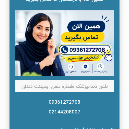
تلفن دندانپزشک ،شماره تلفن ایمپلنت دندان
09361272708
02144208007