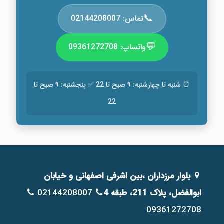
📞
تماس: 02144208007
💬
واتساپ: 09361272708
⏰ شنبه تا چهارشنبه: ۹ صبح تا 22 ✅ پنجشنبه: ۹ صبح تا
22
بلوار مرزداران ،بین اشرفی اصفهانی و خیابان
ابوالفضل، پلاک 211، طبقه 4
02144208007
09361272708