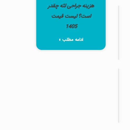
هزینه جراحی لثه چقدر
جراحی
است؟ لیست قیمت
لثه
جراحی
1405
لثه
در
ادامه مطلب »
صادقیه
تهران
ارتودنسی
دندان
ارتودنسی
دندان
در
صادقیه
تهران