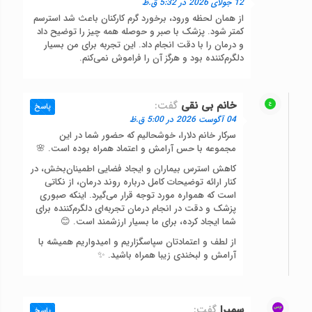
12 جولای 2026 در 5:32 ق.ظ
از همان لحظه ورود، برخورد گرم کارکنان باعث شد استرسم
کمتر شود. پزشک با صبر و حوصله همه چیز را توضیح داد
و درمان را با دقت انجام داد. این تجربه برای من بسیار
دلگرم‌کننده بود و هرگز آن را فراموش نمی‌کنم.
خانم بی نقی
گفت:
پاسخ
04 آگوست 2026 در 5:00 ق.ظ
سرکار خانم دلارا، خوشحالیم که حضور شما در این
مجموعه با حس آرامش و اعتماد همراه بوده است. 🌸
کاهش استرس بیماران و ایجاد فضایی اطمینان‌بخش، در
کنار ارائه توضیحات کامل درباره روند درمان، از نکاتی
است که همواره مورد توجه قرار می‌گیرد. اینکه صبوری
پزشک و دقت در انجام درمان تجربه‌ای دلگرم‌کننده برای
شما ایجاد کرده، برای ما بسیار ارزشمند است. 😊
از لطف و اعتمادتان سپاسگزاریم و امیدواریم همیشه با
آرامش و لبخندی زیبا همراه باشید. ✨
سمیرا
گفت:
پاسخ