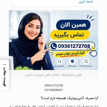
نتیجه گیری
→
فهرست مطالب
تلفن دندانپزشک ،شماره تلفن ایمپلنت دندان
09361272708
02144208007
آیا مصرف آنتی‌بیوتیک همیشه لازم است؟
نیاز به مصرف آنتی‌بیوتیک پس از کشیدن دندان عقل به نوع جراحی و