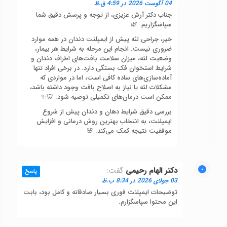
04 آگوست 2026 در 4:59 ق.ظ
جناب دکتر آرش عزیزی، از توجه و پرسش دقیق شما
سپاسگزاریم. 🌿
خیر، جراحی لثه پیش از ایمپلنت دندان در همه موارد
ضروری نیست. انجام این مرحله به شرایط هر بیمار،
وضعیت لثه، میزان سلامت بافت‌های اطراف دندان و
شرایط استخوان فک بستگی دارد. در برخی افراد تنها
آماده‌سازی‌های ساده کافی است، اما در مواردی که
مشکلات لثه یا نیاز به اصلاح بافت وجود داشته باشد،
ممکن است درمان‌های تکمیلی توصیه شود. 🦷✨
بررسی دقیق شرایط دهان و دندان پیش از شروع
ایمپلنت، به انتخاب بهترین روش درمانی و افزایش
موفقیت نتیجه کمک می‌کند. 🌸
دکتر الهام رحیمی
گفت:
پاسخ
03 جولای 2026 در 8:34 ب.ظ
توضیحات ایمپلنت فوری بسیار صادقانه و کامل بود، بابت
این محتوا سپاسگزارم.