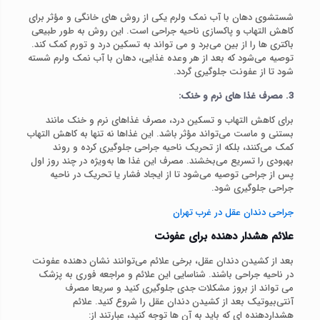
شستشوی دهان با آب نمک ولرم یکی از روش‌ های خانگی و مؤثر برای
کاهش التهاب و پاکسازی ناحیه جراحی است. این روش به طور طبیعی
باکتری‌ ها را از بین می‌برد و می‌ تواند به تسکین درد و تورم کمک کند.
توصیه می‌شود که بعد از هر وعده غذایی، دهان با آب نمک ولرم شسته
شود تا از عفونت جلوگیری گردد.
3. مصرف غذا های نرم و خنک:
برای کاهش التهاب و تسکین درد، مصرف غذاهای نرم و خنک مانند
بستنی و ماست می‌تواند مؤثر باشد. این غذاها نه تنها به کاهش التهاب
کمک می‌کنند، بلکه از تحریک ناحیه جراحی جلوگیری کرده و روند
بهبودی را تسریع می‌بخشند. مصرف این غذا ها به‌ویژه در چند روز اول
پس از جراحی توصیه می‌شود تا از ایجاد فشار یا تحریک در ناحیه
جراحی جلوگیری شود.
جراحی دندان عقل در غرب تهران
علائم هشدار دهنده برای عفونت
بعد از کشیدن دندان عقل، برخی علائم می‌توانند نشان‌ دهنده عفونت
در ناحیه جراحی باشند. شناسایی این علائم و مراجعه فوری به پزشک
می‌ تواند از بروز مشکلات جدی جلوگیری کنید و سریعا مصرف
آنتی‌بیوتیک بعد از کشیدن دندان عقل را شروع کنید. علائم
هشداردهنده‌ ای که باید به آن‌ ها توجه کنید، عبارتند از: