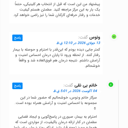
پیشنهاد من این است که قبل از انتخاب هر کلینیکی، حتماً
یک بار به این مرکز مراجعه کنید. مطمئن هستم کیفیت
خدمات و رفتار حرفه‌ای کارکنان شما را نیز راضی خواهد کرد.
ونوس
گفت:
پاسخ
13 جولای 2026 در 12:10 ق.ظ
کمتر جایی دیده بودم که این‌قدر با احترام و حوصله با بیمار
رفتار کنند. از لحظه ورود تا پایان درمان احساس امنیت و
آرامش داشتم. نتیجه درمان هم فوق‌العاده شد و واقعاً
خوشحالم.
خانم بی نقی
گفت:
پاسخ
04 آگوست 2026 در 5:01 ق.ظ
سرکار خانم ونوس، خوشحالیم که حضور شما در این
مجموعه با احساس امنیت و آرامش همراه بوده است.
🌷
احترام به بیمار، صبوری در پاسخ‌گویی و ایجاد فضایی
مطمئن در کنار ارائه درمان باکیفیت، از مواردی است که
همواره مورد توجه قرار دارد. اینکه روند درمان برای شما