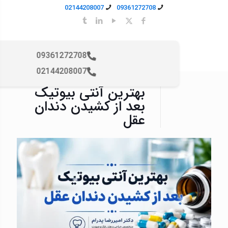
02144208007
09361272708
09361272708
02144208007
بهترین آنتی بیوتیک
بعد از کشیدن دندان
عقل