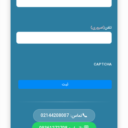
تلفن
(ضروری)
CAPTCHA
📞
تماس: 02144208007