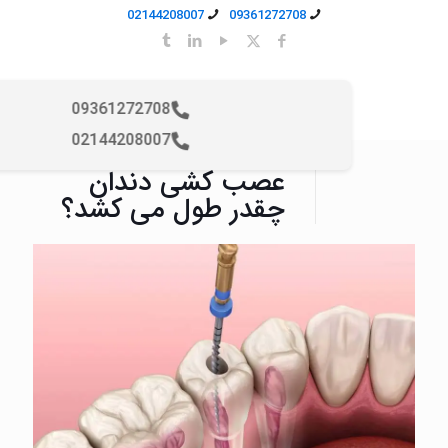
02144208007
09361272708
09361272708
02144208007
عصب کشی دندان
چقدر طول می‌ کشد؟