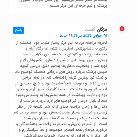
پزشک و تیم حرفه‌ای این مرکز هستم.
مژگان
گفت:
پاسخ
16 جولای 2026 در 11:51 ب.ظ
تجربه مراجعه من به این مرکز بسیار مثبت بود. همیشه از
رفتن به دندانپزشکی استرس داشتم، اما رفتار آرام و
صمیمانه پزشک و کارکنان باعث شد این نگرانی تا حد
زیادی از بین برود. قبل از شروع درمان، عکس‌های لازم
تهیه شد و وضعیت دندان‌ها به‌طور دقیق بررسی گردید.
سپس پزشک درباره روش‌های درمانی مختلف توضیح داد
و کمک کرد بهترین گزینه را انتخاب کنم. در تمام مراحل
درمان دقت و حوصله کاملاً مشهود بود و هیچ عجله‌ای در
انجام کار وجود نداشت. محیط کلینیک تمیز، آرام و مجهز
بود و رعایت بهداشت در همه بخش‌ها به چشم می‌خورد.
بعد از پایان درمان نیز توصیه‌های لازم درباره مراقبت از
دندان‌ها و زمان مراجعه بعدی ارائه شد. نتیجه کار از نظر
زیبایی و کیفیت بسیار رضایت‌بخش بود و احساس می‌کنم
سلامت دندان‌هایم نسبت به گذشته بسیار بهتر شده
است. از نظم در پذیرش، احترام به وقت مراجعه‌کنندگان و
برخورد حرفه‌ای همه اعضای مجموعه واقعاً سپاسگزارم و
این مرکز را به افرادی که به دنبال خدمات دندانپزشکی