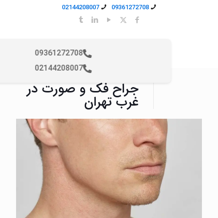
02144208007
09361272708
09361272708
02144208007
جراح فک و صورت در
غرب تهران