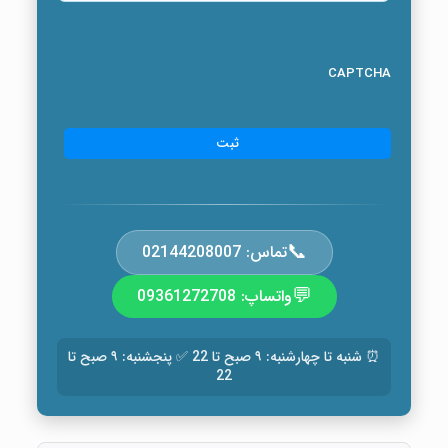
CAPTCHA
📞
تماس: 02144208007
💬
واتساپ: 09361272708
⏰ شنبه تا چهارشنبه: ۹ صبح تا 22 ✅ پنجشنبه: ۹ صبح تا
22