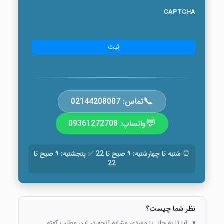
CAPTCHA
📞
تماس: 02144208007
💬
واتساپ: 09361272708
⏰ شنبه تا چهارشنبه: ۹ صبح تا 22 ✅ پنجشنبه: ۹ صبح تا
22
نظر شما چیست؟
آیا تا به حال با موردی مشابه آنچه در این مطلب گفته