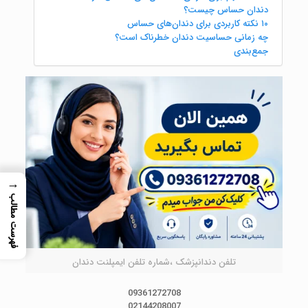
دندان حساس چیست؟
۱۰ نکته کاربردی برای دندان‌های حساس
چه زمانی حساسیت دندان خطرناک است؟
جمع‌بندی
→
فهرست مطالب
تلفن دندانپزشک ،شماره تلفن ایمپلنت دندان
09361272708
02144208007