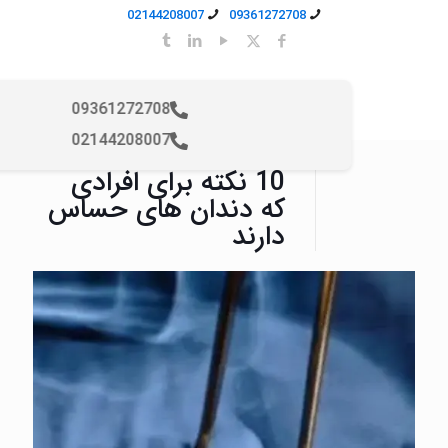
02144208007
09361272708
09361272708
02144208007
10 نکته برای افرادی
که دندان های حساس
دارند