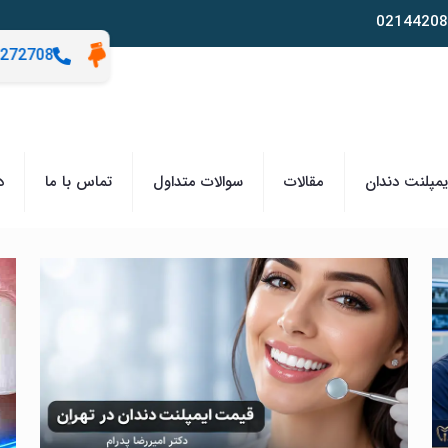
02144208
272708
مپلنت دندان
مقالات
سوالات متداول
تماس با ما
د