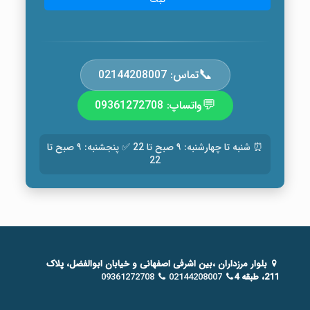
📞
تماس: 02144208007
💬
واتساپ: 09361272708
⏰ شنبه تا چهارشنبه: ۹ صبح تا 22 ✅ پنجشنبه: ۹ صبح تا
22
بلوار مرزداران ،بین اشرفی اصفهانی و خیابان ابوالفضل، پلاک
211، طبقه 4
02144208007
09361272708