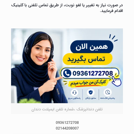
در صورت نیاز به تغییر یا لغو نوبت، از طریق تماس تلفنی با کلینیک
اقدام فرمایید.
تلفن دندانپزشک ،شماره تلفن ایمپلنت دندان
09361272708
02144208007